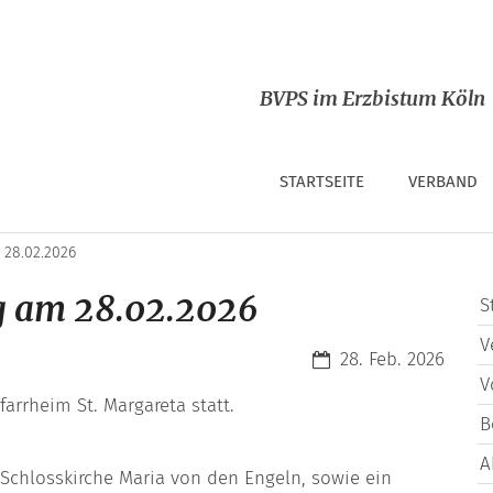
BVPS im Erzbistum Köln
STARTSEITE
VERBAND
28.02.2026
g am 28.02.2026
S
V
Datum:
28. Feb. 2026
V
arrheim St. Margareta statt.
B
A
 Schlosskirche Maria von den Engeln, sowie ein