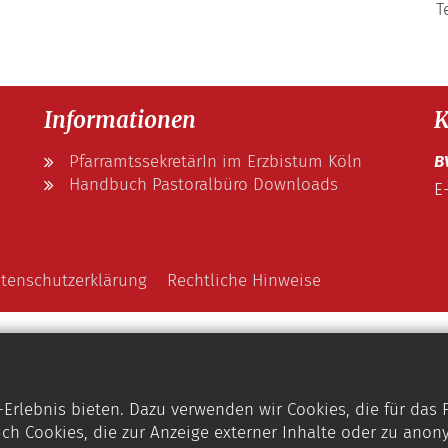
T
Informationen
K
PfarramtssekretärIn im Erzbistum Köln
B
Handbuch Pastoralbüro Downloads
E
tenschutzerklärung
Rechtliche Hinweise
rlebnis bieten. Dazu verwenden wir Cookies, die für das
ch Cookies, die zur Anzeige externer Inhalte oder zu anon