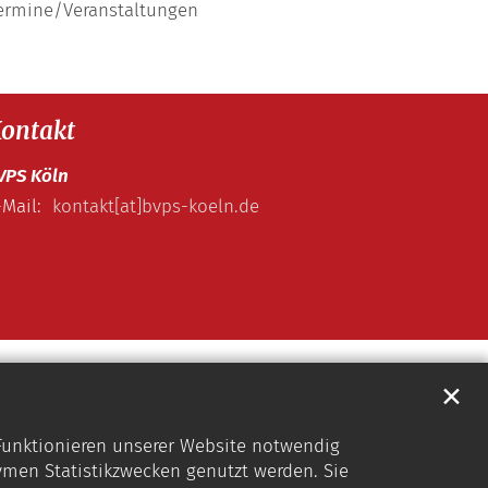
ermine/Veranstaltungen
ontakt
VPS Köln
-Mail:
kontakt[at]bvps-koeln.de
✕
 Funktionieren unserer Website notwendig
ymen Statistikzwecken genutzt werden. Sie