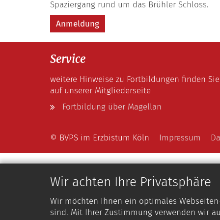
Spaziergang rund um das Brühler Schloss.
Anmeldung
Service
weitere Hinweise zu Fortbildungen finden Sie
auf unserer Mitgliederseite
Fortbildung über Magellan
© BVPS im Erzbistum Köln
Impressum
Da
Wir achten Ihre Privatsphäre
Wir möchten Ihnen ein optimales Webseiten-E
sind. Mit Ihrer Zustimmung verwenden wir au